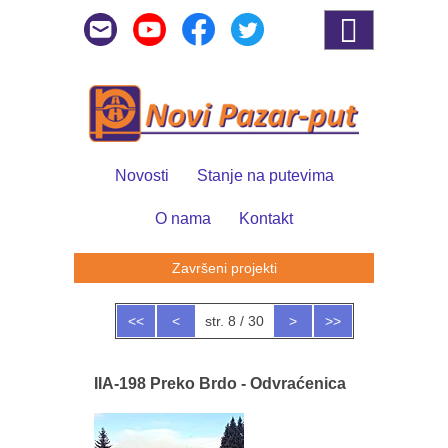
Novosti
Stanje na putevima
O nama
Kontakt
Završeni projekti
<<
<
str. 8 / 30
>
>>
IIA-198 Preko Brdo - Odvraćenica