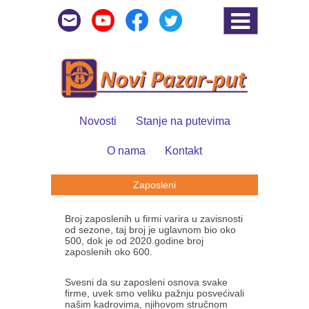
Novosti
Stanje na putevima
O nama
Kontakt
Zaposleni
Broj zaposlenih u firmi varira u zavisnosti
od sezone, taj broj je uglavnom bio oko
500, dok je od 2020.godine broj
zaposlenih oko 600.
Svesni da su zaposleni osnova svake
firme, uvek smo veliku pažnju posvećivali
našim kadrovima, njihovom stručnom