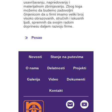
usavršavanju, napredovanju i
materijalnom zbrinjavanju. Zbog toga
možemo da budemo zadovoljni
činjenicom da u firmi imamo veliki broj
visoko obrazovanih, stručnih i iskusnih
ljudi, spremnih da svojim radom
doprinesu daljem razvoju firme.
Posao
Novosti
Stanje na putevima
O nama
Delatnosti
Projekti
Galerija
Video
Dokumenti
Kontakt