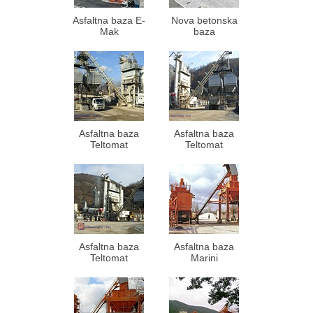
Asfaltna baza E-
Nova betonska
Mak
baza
Asfaltna baza
Asfaltna baza
Teltomat
Teltomat
Asfaltna baza
Asfaltna baza
Teltomat
Marini