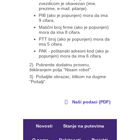
zvezdicom je obavezan (ime,
prezime, e-mail, pitanje).
PIB (ako je popunjen) mora da ima
9 cifara.
Matični broj firme (ako je popunjen)
mora da ima 8 cifara.
PTT broj (ako je popunjen) mora da
ima 5 cifara.
PAK - poštanski adresni kod (ako je
popunjen) mora da ima 6 cifara.
2) Pokrenite dodatnu proveru,
štikliranjem polja "Nisam robot".
3) Pošaljite obrazac, klikom na dugme
"Pošalji".
Naši podaci (PDF)
Novosti
Stanje na putevima