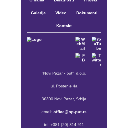
O nama
Delatnosti
Projekti
Galerija
Video
Dokumenti
Kontakt
"Novi Pazar - put" d.o.o.
ul. Postenje 4a
36300 Novi Pazar, Srbija
email:
office@np-put.rs
tel:
+381 (20) 314 911