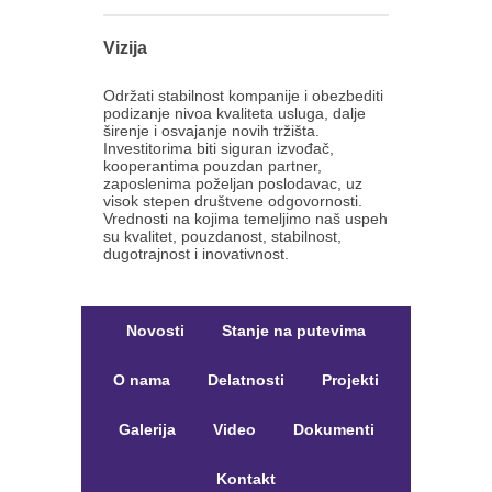
Vizija
Održati stabilnost kompanije i obezbediti
podizanje nivoa kvaliteta usluga, dalje
širenje i osvajanje novih tržišta.
Investitorima biti siguran izvođač,
kooperantima pouzdan partner,
zaposlenima poželjan poslodavac, uz
visok stepen društvene odgovornosti.
Vrednosti na kojima temeljimo naš uspeh
su kvalitet, pouzdanost, stabilnost,
dugotrajnost i inovativnost.
Novosti
Stanje na putevima
O nama
Delatnosti
Projekti
Galerija
Video
Dokumenti
Kontakt