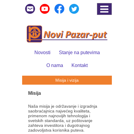
Novosti
Stanje na putevima
O nama
Kontakt
Misija i vizija
Misija
Naša misija je održavanje i izgradnja
saobraćajnica najvećeg kvaliteta,
primenom najnovijih tehnologija i
svetskih standarda, uz poštovanje
zahteva investitora i dugotrajnog
zadovoljstva korisnika puteva.