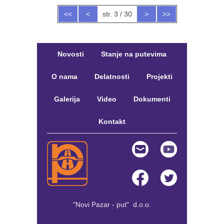
<<
<
str. 3 / 30
>
>>
Novosti
Stanje na putevima
O nama
Delatnosti
Projekti
Galerija
Video
Dokumenti
Kontakt
"Novi Pazar - put" d.o.o.