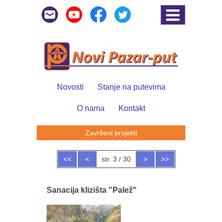
Novosti
Stanje na putevima
O nama
Kontakt
Završeni projekti
<<
<
str. 3 / 30
>
>>
Sanacija klizišta "Palež"