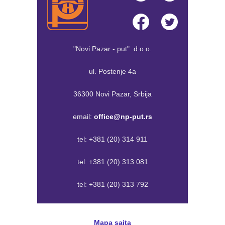
"Novi Pazar - put" d.o.o.
ul. Postenje 4a
36300 Novi Pazar, Srbija
email:
office@np-put.rs
tel:
+381 (20) 314 911
tel:
+381 (20) 313 081
tel:
+381 (20) 313 792
Mapa sajta