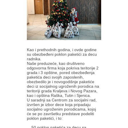
Kao i prethodnih godina, i ovde godine
su obezbeđeni poklon paketići za decu
radnika.
Naše preduzeće, kao društveno
odgovorna firma koja pokriva teritorije 2
grada i 3 opštine, pored obezbeđenja
paketića deci svojih zaposlenih,
obezbedilo je i novogodišnje paketiće
deci iz socijalnog ugroženih porodica na
teritoriji grada Kraljeva i Novog Pazara,
kao i opština Raška, Tutin i Sjenica.
U saradnji sa Centrom za socijalni rad,
izvršen je izbor dece koja pripadaju
socijalno ugroženim porodicama, kojoj
će se po završetku predstave podeliti
poklon paketići, i to:
50 poklon paketića za decu sa