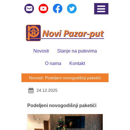
Novosti
Stanje na putevima
O nama
Kontakt
Novosti: Podeljeni novogodišnji paketići
24.12.2025
Podeljeni novogodišnji paketići